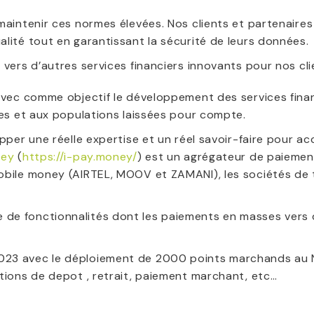
maintenir ces normes élevées. Nos clients et partenaire
lité tout en garantissant la sécurité de leurs données.
 vers d’autres services financiers innovants pour nos cli
 avec comme objectif le développement des services fin
ses et aux populations laissées pour compte.
opper une réelle expertise et un réel savoir-faire pour a
ney
(
https://i-pay.money/
) est un agrégateur de paiemen
obile money (AIRTEL, MOOV et ZAMANI), les sociétés de tr
de fonctionnalités dont les paiements en masses vers d
023 avec le déploiement de 2000 points marchands au N
tions de depot , retrait, paiement marchant, etc…