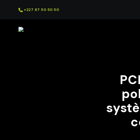
+227 87 50 50 50
PCI
po
syst
c