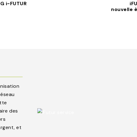
 DG i-FUTUR
iF
nouvelle 
anisation
 réseau
tte
aire des
ers
argent, et