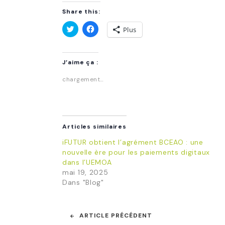
Share this:
Plus
Cliquez
Cliquez
pour
pour
partager
partager
sur
sur
J’aime ça :
Twitter(ouvre
Facebook(ouvre
dans
dans
une
une
chargement…
nouvelle
nouvelle
fenêtre)
fenêtre)
Articles similaires
iFUTUR obtient l’agrément BCEAO : une
nouvelle ère pour les paiements digitaux
dans l’UEMOA
mai 19, 2025
Dans "Blog"
Post
ARTICLE PRÉCÉDENT